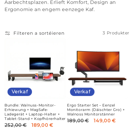
i
Aarbechtsplazen. Erlieft Komfort, Design an
Ergonomie an engem eenzege Kaf.
o
u
Filteren a sortéieren
3 Produkter
n
:
Verkaf
Verkaf
Bundle: Walnuss-Monitor-
Ergo Starter Set – Eenzel
Erhiewung + MagSafe-
Monitorarm (Däischter Gro) +
Ladegerät + Laptop-Halter +
Walnoss Monitorstänner
Tablet-Stand + Kopfhörerhalter
189,00 €
149,00 €
Reguläre
Verkafspräis
252,00 €
189,00 €
Reguläre
Verkafspräis
Präis
Präis