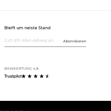
Bleift um neiste Stand
Gitt d'E-Mail-Adress an
Abonnéieren
BEWÄERTUNG 4,8