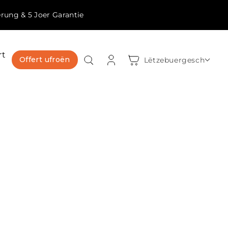
erung & 5 Joer Garantie
rt
Umellen
Weenchen
Offert ufroën
Lëtzebuergesch