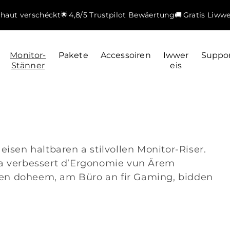
, haut verschéckt
🌟 4,8/5 Trustpilot Bewäertung
🚚 Gratis Liww
Monitor-
Pakete
Accessoiren
Iwwer
Suppo
Stänner
eis
isen haltbaren a stilvollen Monitor-Riser.
a verbessert d’Ergonomie vun Ärem
ngen doheem, am Büro an fir Gaming, bidden