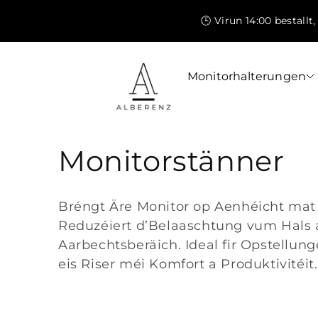
Weider
zum
🕒 Virun 14:00 bestallt
Inhalt
Monitorhalterungen
K
Monitorstänner
o
Bréngt Äre Monitor op Aenhéicht mat e
l
Reduzéiert d’Belaaschtung vum Hals 
Aarbechtsberäich. Ideal fir Opstellu
l
eis Riser méi Komfort a Produktivitéit.
e