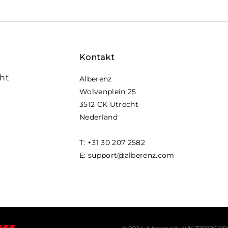
Kontakt
cht
Alberenz
Wolvenplein 25
3512 CK Utrecht
Nederland
T: +31 30 207 2582
E: support@alberenz.com