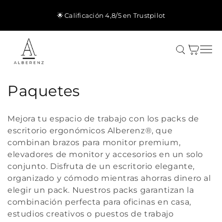
Ir
directamente
🌟 Calificación 4,8/5 en Trustpilot
al contenido
Carrito
C
Paquetes
o
Mejora tu espacio de trabajo con los packs de
l
escritorio ergonómicos Alberenz®, que
combinan brazos para monitor premium,
e
elevadores de monitor y accesorios en un solo
c
conjunto. Disfruta de un escritorio elegante,
organizado y cómodo mientras ahorras dinero al
c
elegir un pack. Nuestros packs garantizan la
i
combinación perfecta para oficinas en casa,
estudios creativos o puestos de trabajo