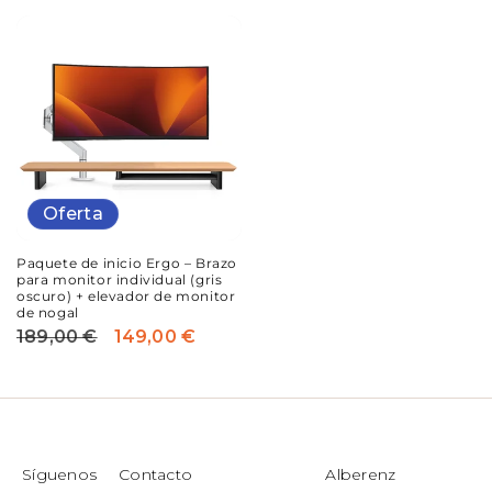
habitual
de
oferta
oferta
Oferta
Paquete de inicio Ergo – Brazo
para monitor individual (gris
oscuro) + elevador de monitor
de nogal
189,00 €
149,00 €
Precio
Precio
habitual
de
oferta
Síguenos
Contacto
Alberenz