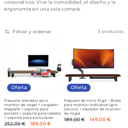
ó
corporativos. Vive la comodidad, el diseño y la
ergonomía en una sola compra.
n
:
Filtrar y ordenar
3 productos
Oferta
Oferta
Paquete: elevador para
Paquete de inicio Ergo – Brazo
monitor de nogal + cargador
para monitor individual (gris
MagSafe + soporte para
oscuro) + elevador de monitor
portátil + soporte para tableta
de nogal
+ soporte para auriculares
189,00 €
149,00 €
Precio
Precio
252,00 €
189,00 €
Precio
Precio
habitual
de