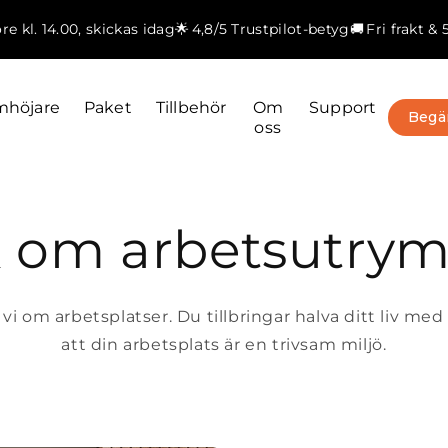
öre kl. 14.00, skickas idag
🌟 4,8/5 Trustpilot-betyg
🚚 Fri frakt & 
mhöjare
Paket
Tillbehör
Om
Support
Begär
oss
k om arbetsutry
i om arbetsplatser. Du tillbringar halva ditt liv med at
att din arbetsplats är en trivsam miljö.