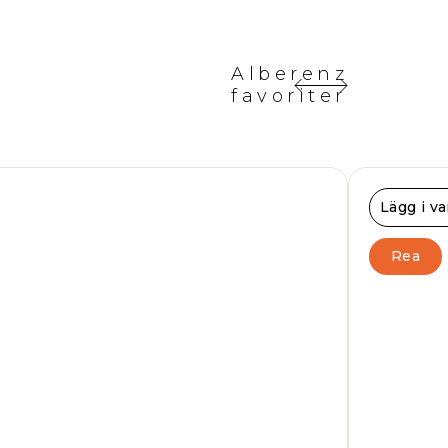
Alberenz
favoriter
Lägg i v
Rea