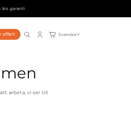
5 års garanti
Logga
Varukorg
 offert
Svenska
in
mmen
t arbeta, vi ser till