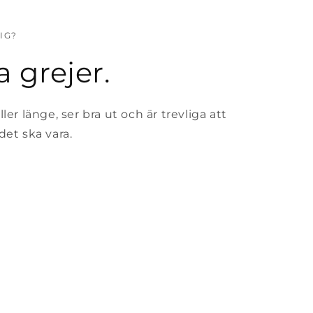
IG?
a grejer.
er länge, ser bra ut och är trevliga att
et ska vara.