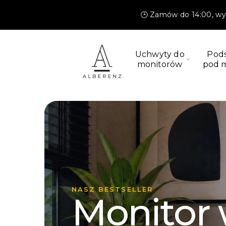
Przejdź
do
🕒 Zamów do 14:00, wys
treści
Uchwyty do
Pod
monitorów
pod 
ULTRAWIDE I ZAKRZYWIONE
Najmocn
uchwyt,