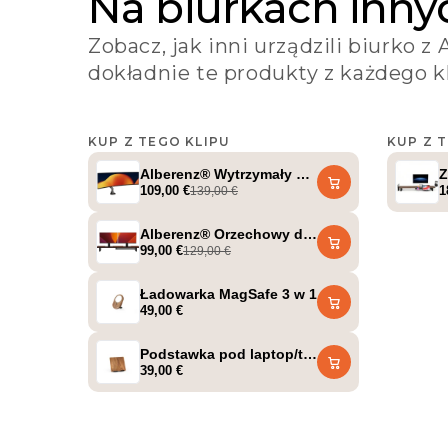
Na biurkach inny
Zobacz, jak inni urządzili biurko z 
dokładnie te produkty z każdego kl
KUP Z TEGO KLIPU
KUP Z 
@setup_dad
@set
Alberenz® Wytrzymały uchwyt do monitora z 
Z
109,00 €
1
139,00 €
Alberenz® Orzechowy drewniany podwyższac
99,00 €
129,00 €
Ładowarka MagSafe 3 w 1
49,00 €
Podstawka pod laptop/tablet
39,00 €