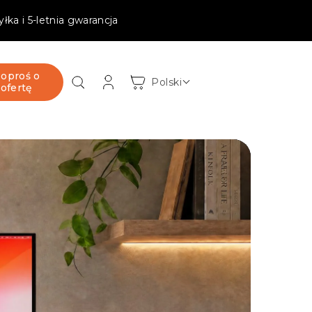
ka i 5-letnia gwarancja
Zaloguj
oproś o
Koszyk
Polski
ofertę
się