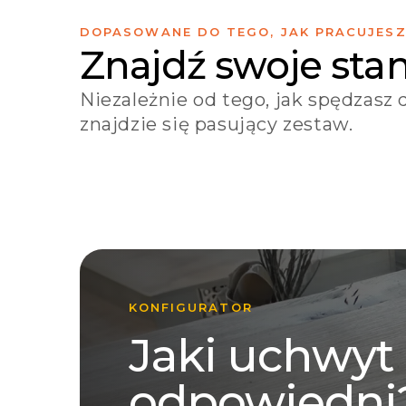
DOPASOWANE DO TEGO, JAK PRACUJES
Znajdź swoje sta
Niezależnie od tego, jak spędzasz 
PRACA ZDALNA
KRE
znajdzie się pasujący zestaw.
Lepsza postawa,
Każ
→
ładniejsze biurko.
ma 
KONFIGURATOR
Jaki uchwyt
odpowiedni