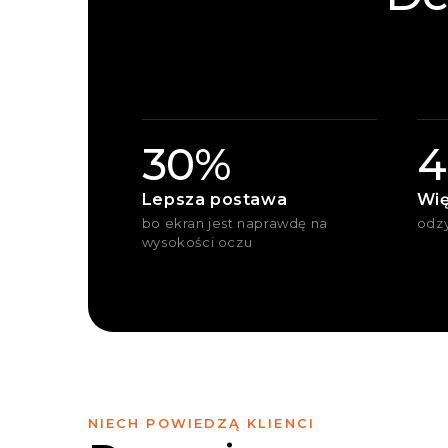
30%
4
Lepsza postawa
Wię
bo ekran jest naprawdę na
odz
wysokości oczu
NIECH POWIEDZĄ KLIENCI