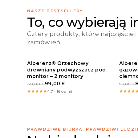
NASZE BESTSELLERY
To, co wybierają i
Cztery produkty, które najczęściej 
zamówień.
Alberenz® Orzechowy
Albere
drewniany podwyższacz pod
BESTSELLER
gazową
PROM
monitor – 2 monitory
ciemn
99,00 €
129,00 €
99,00 €
4.7 · 16 opinii
PRAWDZIWE BIURKA, PRAWDZIWI LUDZI