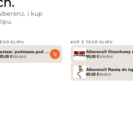
ch.
Alberenz, i kup
ipu.
TEGO KLIPU
KUP Z TEGO KLIPU
up_dad
@setup_dad
siłownikiem gazowym (do 57 cali)
estaw: podstawa pod monitor z orzecha włoskiego + ładowarka Ma
Alberenz® Orzechowy 
89,00 €
99,00 €
252,00 €
129,00 €
z pod monitor – 2 monitory
Alberenz® Ramię do la
89,00 €
99,00 €