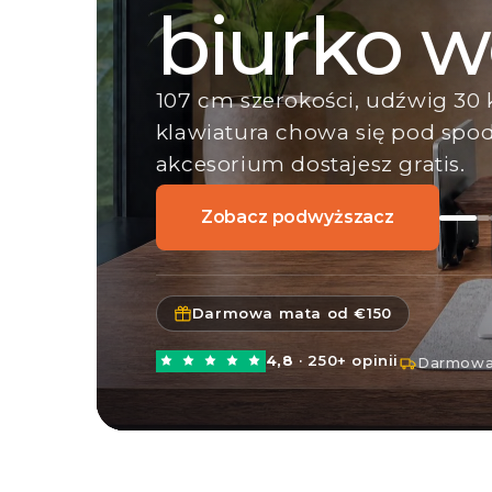
jaki robi
Utrzyma zakrzywione i
ultrapanoramiczne ekrany do 57
kg, na zacisku lub w przelotce.
Zobacz Heavy Duty
Darmowa mata od €150
4,8
· 250+ opinii
Darmowa 