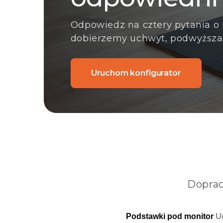
Odpowiedz na cztery pytania o 
dobierzemy uchwyt, podwyższacz
Uruchom konfigurator
Doprac
Podstawki pod monitor
U