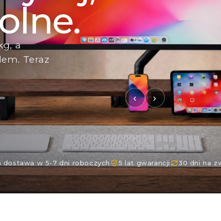
my.
 cali i 27
‹
›
dostawa w 5-7 dni roboczych
5 lat gwarancji
30 dni na z