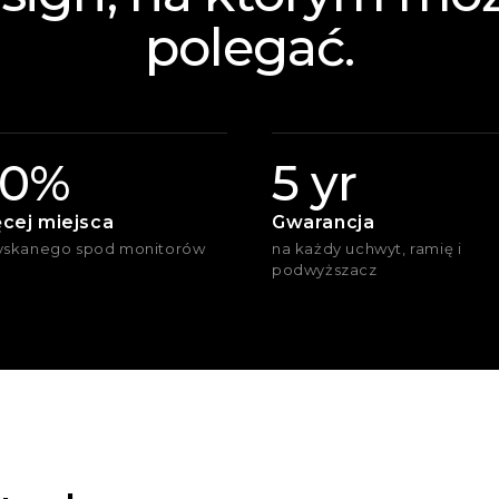
polegać.
0%
5 yr
cej miejsca
Gwarancja
yskanego spod monitorów
na każdy uchwyt, ramię i
podwyższacz