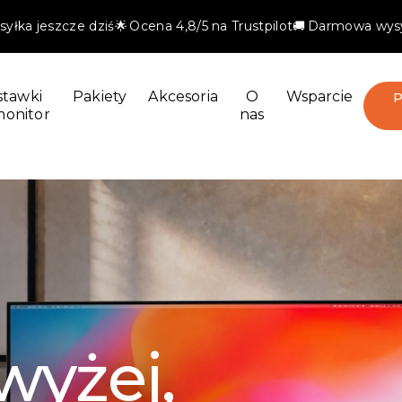
yłka jeszcze dziś
🌟 Ocena 4,8/5 na Trustpilot
🚚 Darmowa wysył
stawki
Pakiety
Akcesoria
O
Wsparcie
P
monitor
nas
iejszy