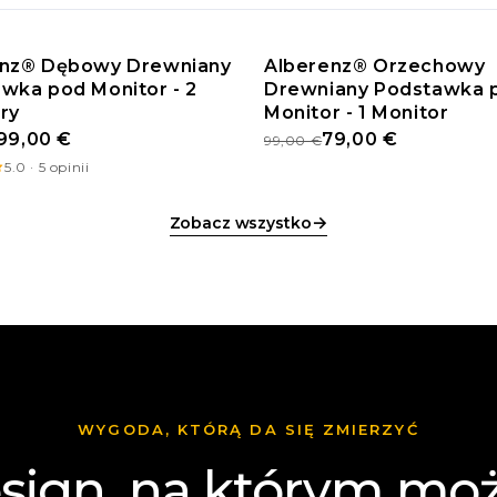
enz® Dębowy Drewniany
Alberenz® Orzechowy
wka pod Monitor - 2
OCJA
Drewniany Podstawka 
PROMOCJA
ry
Monitor - 1 Monitor
99,00 €
79,00 €
99,00 €
5.0 · 5 opinii
→
Zobacz wszystko
WYGODA, KTÓRĄ DA SIĘ ZMIERZYĆ
sign, na którym mo