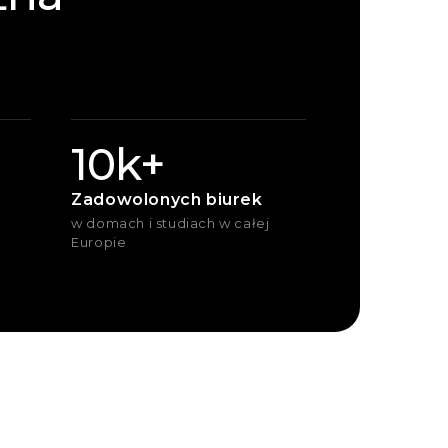
10k+
Zadowolonych biurek
w domach i studiach w całej
Europie