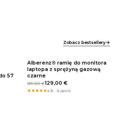
→
Zobacz bestsellery
Alberenz® ramię do monitora
laptopa z sprężyną gazową
PROMOCJA
do 57
czarne
129,00 €
139,00 €
4.8 · 6 opinii