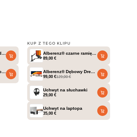
KUP Z TEGO KLIPU
@a_ilterish
gSafe + uchwyt na laptopa + stojak na tablet + uchwyt na słuch
drewniany podwyższacz pod monitor – 2 monitory
Alberenz® czarne ramię do monitora laptopa
89,00 €
ptopa z gazową sprężyną – ciemnoszare
Alberenz® Dębowy Drewniany Podstawka pod
99,00 €
129,00 €
Uchwyt na słuchawki
29,00 €
Uchwyt na laptopa
35,00 €