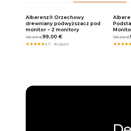
Alberenz® Orzechowy
Alber
drewniany podwyższacz pod
PROMOCJA
Podsta
PROM
monitor – 2 monitory
Monito
99,00 €
129,00 €
129,00 €
4.7 · 16 opinii
De