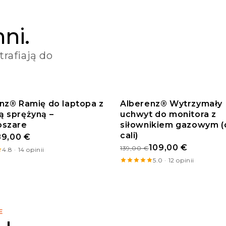
nni.
trafiają do
nz® Ramię do laptopa z
Alberenz® Wytrzymały
 sprężyną –
OCJA
uchwyt do monitora z
PROMOCJA
oszare
siłownikiem gazowym (
cali)
89,00 €
109,00 €
139,00 €
4.8 · 14 opinii
5.0 · 12 opinii
E