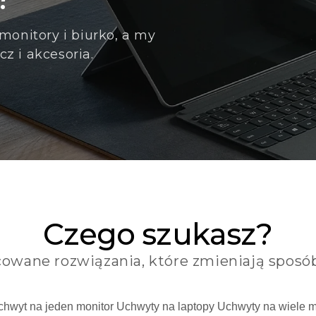
monitory i biurko, a my
 i akcesoria.
Czego szukasz?
owane rozwiązania, które zmieniają sposób
chwyt na jeden monitor
Uchwyty na laptopy
Uchwyty na wiele 