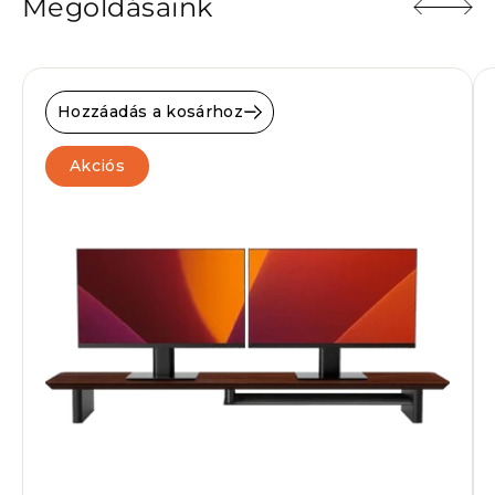
Megoldásaink
Hozzáadás a kosárhoz
Akciós