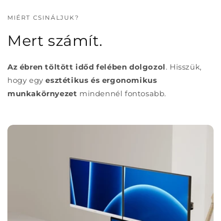
MIÉRT CSINÁLJUK?
Mert számít.
Az ébren töltött időd felében dolgozol
. Hisszük,
hogy egy
esztétikus és ergonomikus
munkakörnyezet
mindennél fontosabb.