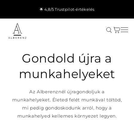
Ugrás a
tartalomhoz
🌟 4,8/5 Trustpilot-értékelés
Kosár
Gondold újra a
munkahelyeket
Az Alberenznél újragondoljuk a
munkahelyeket. Életed felét munkával töltöd,
mi pedig gondoskodunk arról, hogy a
munkahelyed kellemes környezet legyen.