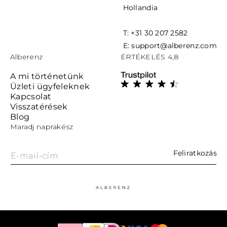
Hollandia
T: +31 30 207 2582
E: support@alberenz.com
Alberenz
ÉRTÉKELÉS 4,8
A mi történetünk
Üzleti ügyfeleknek
Kapcsolat
Visszatérések
Blog
Maradj naprakész
Feliratkozás
E-mail-cím