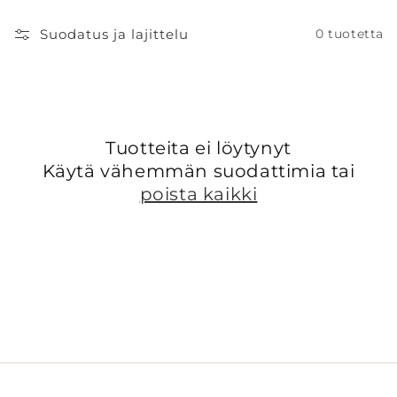
a
:
Suodatus ja lajittelu
0 tuotetta
Tuotteita ei löytynyt
Käytä vähemmän suodattimia tai
poista kaikki