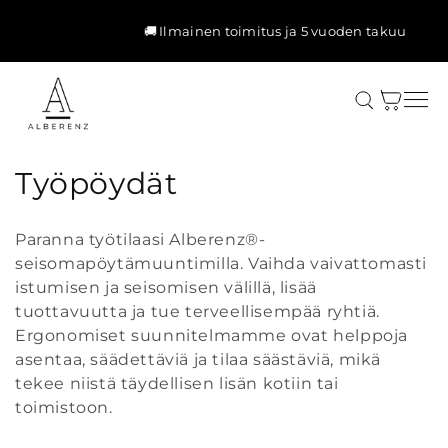
Ohita ja
siirry
🚚 Ilmainen toimitus ja 5 vuoden takuu
sisältöön
Ostoskori
K
Työpöydät
o
Paranna työtilaasi Alberenz®-
k
seisomapöytämuuntimilla. Vaihda vaivattomasti
istumisen ja seisomisen välillä, lisää
o
tuottavuutta ja tue terveellisempää ryhtiä.
e
Ergonomiset suunnitelmamme ovat helppoja
asentaa, säädettäviä ja tilaa säästäviä, mikä
l
tekee niistä täydellisen lisän kotiin tai
m
toimistoon.