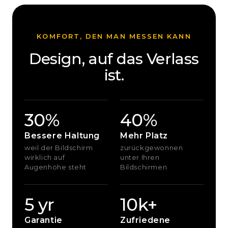
KOMFORT, DEN MAN MESSEN KANN
Design, auf das Verlass
ist.
30%
40%
Bessere Haltung
Mehr Platz
weil der Bildschirm
zurückgewonnen
wirklich auf
unter Ihren
Augenhöhe steht
Bildschirmen
5 yr
10k+
Garantie
Zufriedene