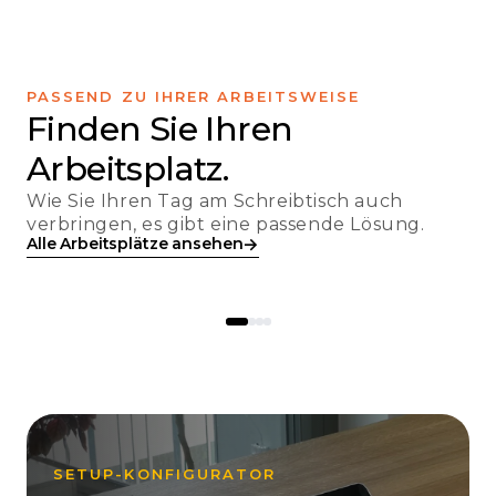
PASSEND ZU IHRER ARBEITSWEISE
Finden Sie Ihren
Arbeitsplatz.
Wie Sie Ihren Tag am Schreibtisch auch
HOMEOFFICE
KREATIVE
verbringen, es gibt eine passende Lösung.
Besser sitzen,
Alles an
→
Alle Arbeitsplätze ansehen
→
schöner Tisch.
Platz.
SETUP-KONFIGURATOR