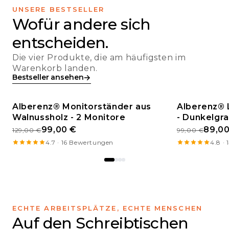
UNSERE BESTSELLER
Wofür andere sich
entscheiden.
Die vier Produkte, die am häufigsten im
Warenkorb landen.
→
Bestseller ansehen
Alberenz® Monitorständer aus
Alberenz® 
Walnussholz - 2 Monitore
BESTSELLER
- Dunkelgr
ANGEBOT
99,00 €
89,00
129,00 €
99,00 €
4.7 · 16 Bewertungen
4.8 ·
ECHTE ARBEITSPLÄTZE, ECHTE MENSCHEN
Auf den Schreibtischen