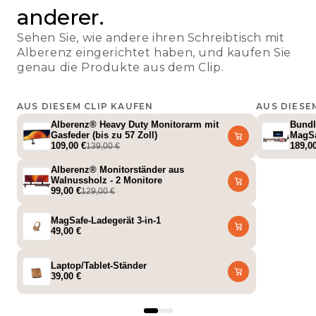
anderer.
Sehen Sie, wie andere ihren Schreibtisch mit
Alberenz eingerichtet haben, und kaufen Sie
genau die Produkte aus dem Clip.
AUS DIESEM CLIP KAUFEN
AUS DIESE
@setup_dad
@setup
Alberenz® Heavy Duty Monitorarm mit
Bundl
Gasfeder (bis zu 57 Zoll)
MagSa
109,00 €
Table
189,0
139,00 €
Alberenz® Monitorständer aus
Walnussholz - 2 Monitore
99,00 €
129,00 €
MagSafe-Ladegerät 3-in-1
49,00 €
Laptop/Tablet-Ständer
39,00 €