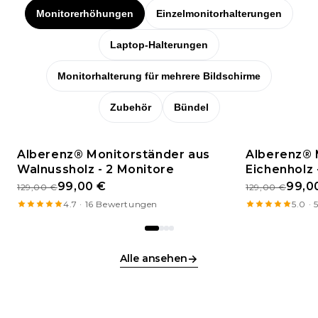
Monitorerhöhungen
Einzelmonitorhalterungen
Laptop-Halterungen
Monitorhalterung für mehrere Bildschirme
Zubehör
Bündel
Alberenz® Monitorständer aus
Alberenz® 
Walnussholz - 2 Monitore
ANGEBOT
Eichenholz 
ANGEBOT
99,00 €
99,0
129,00 €
129,00 €
4.7 · 16 Bewertungen
5.0 ·
→
Alle ansehen