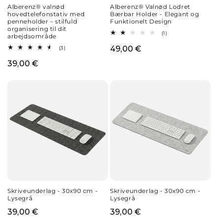
Alberenz® valnød
Alberenz® Valnød Lodret
hovedtelefonstativ med
Bærbar Holder - Elegant og
penneholder – stilfuld
Funktionelt Design
organisering til dit
1
(1)
arbejdsområde
anmeldelser
i
3
Normalpris
49,00 €
(3)
alt
anmeldelser
i
Normalpris
39,00 €
alt
Skriveunderlag - 30x90 cm -
Skriveunderlag - 30x90 cm -
Lysegrå
Lysegrå
Normalpris
39,00 €
Normalpris
39,00 €