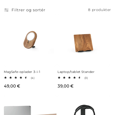
i
o
Filtrer og sortér
8 produkter
n
:
MagSafe-oplader 3-i-1
Laptop/tablet Stander
4
3
(4)
(3)
anmeldelser
anmeldelser
i
i
Normalpris
49,00 €
Normalpris
39,00 €
alt
alt