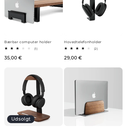
Hovedtelefonholder
Bærbar computer holder
2
1
(2)
(1)
anmeldelser
anmeldelser
i
i
Normalpris
29,00 €
Normalpris
35,00 €
alt
alt
Udsolgt