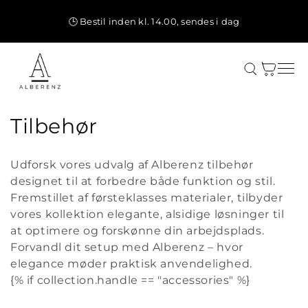
Gå til
indhold
🕒 Bestil inden kl. 14.00, sendes i dag
Indkøbskurv
K
Tilbehør
o
Udforsk vores udvalg af Alberenz tilbehør
l
designet til at forbedre både funktion og stil.
Fremstillet af førsteklasses materialer, tilbyder
l
vores kollektion elegante, alsidige løsninger til
e
at optimere og forskønne din arbejdsplads.
Forvandl dit setup med Alberenz – hvor
k
elegance møder praktisk anvendelighed.
t
{% if collection.handle == "accessories" %}