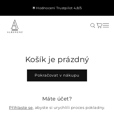
Přejít k
obsahu
🌟 Hodnocení Trustpilot 4,8/5
Košík
Košík je prázdný
Pokračovat v nákupu
Máte účet?
Přihlaste se
, abyste si urychlili proces pokladny.