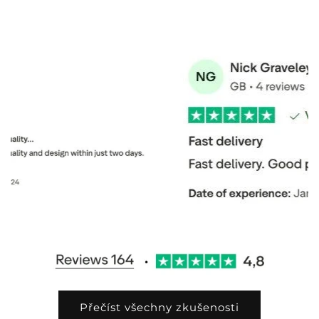
Přečíst všechny zkušenosti